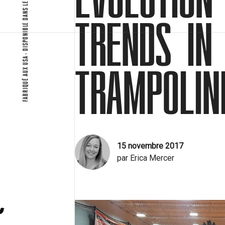
FABRIQUÉ AUX USA - DISPONIBLE DANS LE MONDE ENTIER
POURQUOI BA
TRENDS IN
TRAMPOLIN
A PROPOS
15 novembre 2017
CONTACTEZ-N
par Erica Mercer
witter