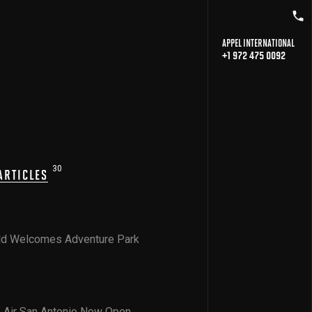
APPEL INTERNATIONAL
+1 972 475 0092
30
ARTICLES
ld Welcomes Adventure Park
 Air San Antonio Now Open