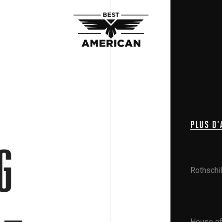
PLUS D’
G
Rothschi
 –
House of